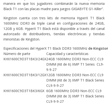
manera en que los jugadores combinarán la nueva memoria
Black T1 con las placas madre para juegos GIGABYTE G1-Killer”.
Kingston cuenta con tres kits de memoria HyperX T1 Black
1600MHz DDR3 de triple canal en configuraciones de 24GB,
12GB y 6GB. HyperX T1 Black está disponible a través del canal
autorizado de distribuidores, tiendas electrónicas y tiendas
minoristas de Kingston.
Especificaciones del HyperX T1 Black DDR3 1600MHz
de Kingsto
Número de parte
Capacidad y características
KHX1600C9D3T1BK3/24GX
24GB 1600MHz DDR3 Non-ECC CL9
DIMM (Kit de 6) XMP T1 Series CL9-
9-9-27
KHX1600C9D3T1BK3/12GX
12GB 1600MHz DDR3 Non-ECC CL9
DIMM (Kit de 3) XMP T1 Black Series
CL9-9-9-27
KHX1600C9D3T1BK3/6GX
6GB 1600MHz DDR3 Non-ECC CL9
DIMM (Kit de 3) XMP T1 Black Series
CL9-9-9-27