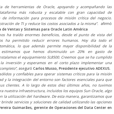
rta de herramientas de Oracle, apoyando y acompañando las
lataforma más robusta y escalable con gran capacidad de
 de información para procesos de misión crítica del negocio.
stración de TI y reduce los costos asociados a la misma”.
afirmó
a de Ventas y Sistemas para Oracle Latin América
nos ha traído enormes beneficios, desde el punto de vista del
os ha permitido reducir errores humanos. Hoy día todo el
omática, lo que además permite mayor disponibilidad de la
s, estimamos que hemos disminuido un 20% en gasto de
nstalamos el equipamiento SL8500. Creemos que se ha cumplido
la inversión y esperamos en el corto plazo implementar una
completo”,
aseguró
Carlos Musso, Presidente ejecutivo ADEXUS.
lidos y confiables para operar sistemas críticos para la misión
ad y la integración del entorno son factores esenciales para que
sus clientes. A lo largo de estos diez últimos años, no tuvimos
 nuestra infraestructura, incluidos los equipos Sun Oracle, algo
n la utilización del hardware. De esta manera, garantizamos que
brinde servicios y soluciones de calidad utilizando las opciones
ereira Guimarães, gerente de Operaciones del Data Center en