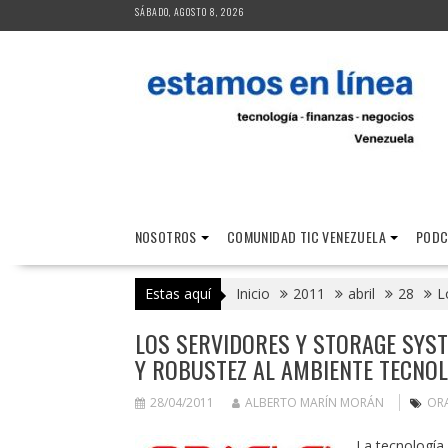
Saltar
SÁBADO, AGOSTO 8, 2026
al
contenido
NOSOTROS
COMUNIDAD TIC VENEZUELA
PODC
Estas aquí
Inicio
2011
abril
28
L
LOS SERVIDORES Y STORAGE SYS
Y ROBUSTEZ AL AMBIENTE TECNO
28/04/2011
ALBERTO MARÍN MORÁN
OR
La tecnología