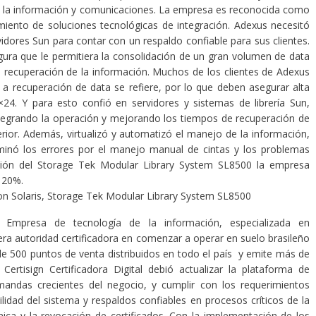
de la información y comunicaciones. La empresa es reconocida como
amiento de soluciones tecnológicas de integración. Adexus necesitó
dores Sun para contar con un respaldo confiable para sus clientes.
ura que le permitiera la consolidación de un gran volumen de data
 recuperación de la información. Muchos de los clientes de Adexus
 a recuperación de data se refiere, por lo que deben asegurar alta
7×24. Y para esto confió en servidores y sistemas de librería Sun,
tegrando la operación y mejorando los tiempos de recuperación de
rior. Además, virtualizó y automatizó el manejo de la información,
liminó los errores por el manejo manual de cintas y los problemas
ción del Storage Tek Modular Library System SL8500 la empresa
 un 20%.
on Solaris, Storage Tek Modular Library System SL8500
Empresa de tecnología de la información, especializada en
imera autoridad certificadora en comenzar a operar en suelo brasileño
 de 500 puntos de venta distribuidos en todo el país y emite más de
 Certisign Certificadora Digital debió actualizar la plataforma de
andas crecientes del negocio, y cumplir con los requerimientos
lidad del sistema y respaldos confiables en procesos críticos de la
ca y la revocación de certificados. Con la implementación de los