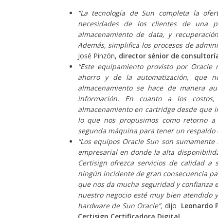
“La tecnología de Sun completa la ofe
necesidades de los clientes de una p
almacenamiento de data, y recuperación
Además, simplifica los procesos de admini
José Pinzón,
director sénior de
consultorí
“Este equipamiento provisto por Oracle 
ahorro y de la automatización, que n
almacenamiento se hace de manera aut
información. En cuanto a los costo
almacenamiento en cartridge desde que i
lo que nos propusimos como retorno a 
segunda máquina para tener un respaldo 
“Los equipos Oracle Sun son sumamente só
empresarial en donde la alta disponibilid
Certisign ofrezca servicios de calidad a 
ningún incidente de gran consecuencia para
que nos da mucha seguridad y confianza e
nuestro negocio esté muy bien atendido y 
hardware de Sun Oracle”,
dijo
Leonardo P
Certisign Certificadora Digital.