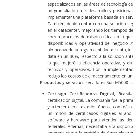
especializados en las áreas de tecnología 
un gran aliado en el desarrollo y posicion
implementar una plataforma basada en servi
También, debió contar con una solución seg
en el datacenter, mejorando los tiempos de
corren procesos de misión crítica en lo que
disponibilidad y operatividad del negocio 
almacenando una gran cantidad de data, in
data en un 30%, respecto a la solución ante
lo que mejoró la eficiencia operativa, y e
técnicos y operativos. Con la implementa
redujo los costos de almacenamiento en
Productos y servicios
: servidores Sun M5000 c
Certisign Certificadora Digital, Brasil
–
certificación digital. La compañía fue la pr
y la tercera en el exterior. Cuenta con más
un millon de certificados digitales al año.
software y hardware para atender las dem
federales. Además, necesitaba alta disponibi
empresa como la emisión de firma electróni