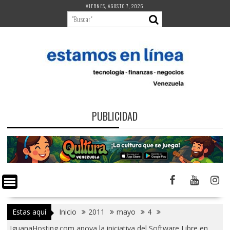
Saltar
VIERNES, AGOSTO 7, 2026
al
contenido
PUBLICIDAD
Estas aquí
Inicio
2011
mayo
4
IguanaHosting.com apoya la iniciativa del Software Libre en