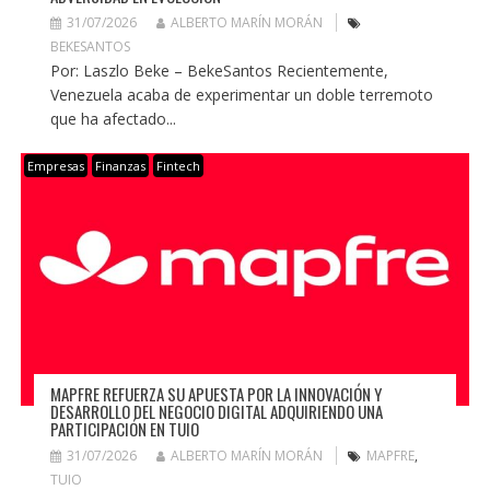
31/07/2026
ALBERTO MARÍN MORÁN
BEKESANTOS
Por: Laszlo Beke – BekeSantos Recientemente,
Venezuela acaba de experimentar un doble terremoto
que ha afectado...
Empresas
Finanzas
Fintech
MAPFRE REFUERZA SU APUESTA POR LA INNOVACIÓN Y
DESARROLLO DEL NEGOCIO DIGITAL ADQUIRIENDO UNA
PARTICIPACIÓN EN TUIO
31/07/2026
ALBERTO MARÍN MORÁN
MAPFRE
,
TUIO