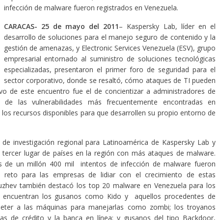
infección de malware fueron registrados en Venezuela.
CARACAS- 25 de mayo del 2011
– Kaspersky Lab, líder en el
desarrollo de soluciones para el manejo seguro de contenido y la
gestión de amenazas, y Electronic Services Venezuela (ESV), grupo
empresarial entornado al suministro de soluciones tecnológicas
especializadas, presentaron el primer foro de seguridad para el
sector corporativo, donde se resaltó, cómo ataques de TI pueden
ivo de este encuentro fue el de concientizar a administradores de
a de las vulnerabilidades más frecuentemente encontradas en
s los recursos disponibles para que desarrollen su propio entorno de
r de investigación regional para Latinoamérica de Kaspersky Lab y
l tercer lugar de países en la región con más ataques de malware.
s de un millón 400 mil intentos de infección de malware fueron
n reto para las empresas de lidiar con el crecimiento de estas
uzhev también destacó los top 20 malware en Venezuela para los
se encuentran los gusanos como Kido y aquellos procedentes de
meter a las máquinas para manejarlas como zombi; los troyanos
tas de crédito y la banca en línea; y gusanos del tipo Backdoor,