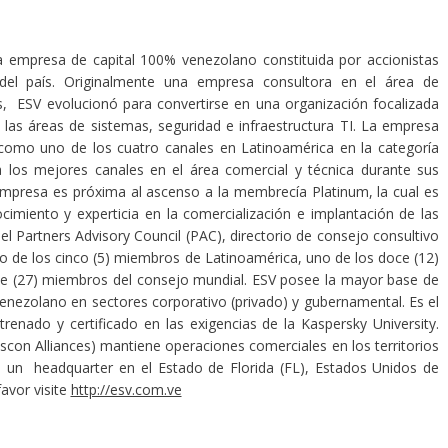
na empresa de capital 100% venezolano constituida por accionistas
 del país. Originalmente una empresa consultora en el área de
es, ESV evolucionó para convertirse en una organización focalizada
 las áreas de sistemas, seguridad e infraestructura TI. La empresa
omo uno de los cuatro canales en Latinoamérica en la categoría
 a los mejores canales en el área comercial y técnica durante sus
empresa es próxima al ascenso a la membrecía Platinum, la cual es
cimiento y experticia en la comercialización e implantación de las
 Partners Advisory Council (PAC), directorio de consejo consultivo
o de los cinco (5) miembros de Latinoamérica, uno de los doce (12)
ete (27) miembros del consejo mundial. ESV posee la mayor base de
 venezolano en sectores corporativo (privado) y gubernamental. Es el
renado y certificado en las exigencias de la Kaspersky University.
con Alliances) mantiene operaciones comerciales en los territorios
o un headquarter en el Estado de Florida (FL), Estados Unidos de
avor visite
http://esv.com.ve