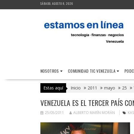
Saltar
SÁBADO, AGOSTO 8, 2026
al
contenido
NOSOTROS
COMUNIDAD TIC VENEZUELA
PODC
Estas aquí
Inicio
2011
mayo
25
VENEZUELA ES EL TERCER PAÍS C
25/05/2011
ALBERTO MARÍN MORÁN
KAS