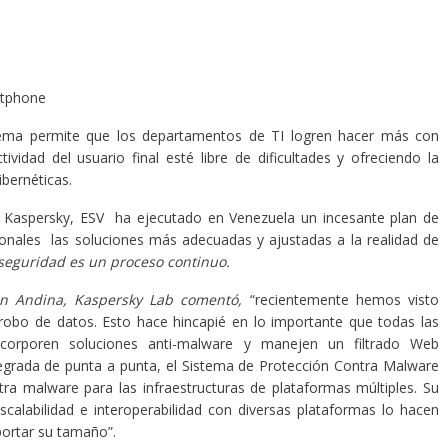
tphone
sistema permite que los departamentos de TI logren hacer más con
vidad del usuario final esté libre de dificultades y ofreciendo la
ibernéticas.
e Kaspersky, ESV
ha ejecutado en Venezuela un incesante plan de
ionales las soluciones más adecuadas y ajustadas a la realidad de
 seguridad es un proceso continuo.
ón Andina, Kaspersky Lab comentó,
“recientemente hemos visto
robo de datos. Esto hace hincapié en lo importante que todas las
corporen soluciones anti-malware y manejen un filtrado Web
tegrada de punta a punta, el Sistema de Protección Contra Malware
ra malware para las infraestructuras de plataformas múltiples. Su
calabilidad e interoperabilidad con diversas plataformas lo hacen
portar su tamaño”.