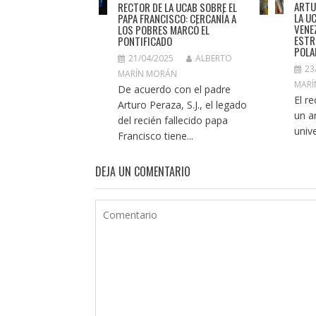
ARTU
RECTOR DE LA UCAB SOBRE EL
LA U
PAPA FRANCISCO: CERCANÍA A
VENE
LOS POBRES MARCÓ EL
ESTR
PONTIFICADO
POLA
21/04/2025
ALBERTO
23
MARÍN MORÁN
MARÍ
De acuerdo con el padre
El r
Arturo Peraza, S.J., el legado
un an
del recién fallecido papa
unive
Francisco tiene...
DEJA UN COMENTARIO