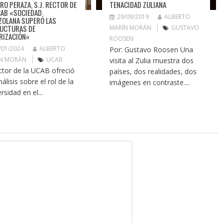
TENACIDAD ZULIANA
RO PERAZA, S.J. RECTOR DE
CAB «SOCIEDAD
29/09/2019
ALBERTO
ZOLANA SUPERÓ LAS
UCTURAS DE
MARÍN MORÁN
GUSTAVO
RIZACIÓN»
ROOSEN
/01/2024
ALBERTO
Por: Gustavo Roosen Una
N MORÁN
UCAB
visita al Zulia muestra dos
ector de la UCAB ofreció
países, dos realidades, dos
álisis sobre el rol de la
imágenes en contraste....
rsidad en el...