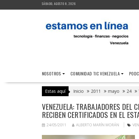
Saltar
SÁBADO, AGOSTO 8, 2026
al
contenido
NOSOTROS
COMUNIDAD TIC VENEZUELA
PODC
Estas aquí
Inicio
2011
mayo
24
VENEZUELA: TRABAJADORES DEL 
RECIBEN CERTIFICADOS EN EL EST
24/05/2011
ALBERTO MARÍN MORÁN
VE