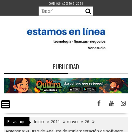
Saltar
DOMINGO, AGOSTO 9, 2026
al
contenido
PUBLICIDAD
Estas aquí
Inicio
2011
mayo
26
Argentina: «Curso de Analista de implementación de software