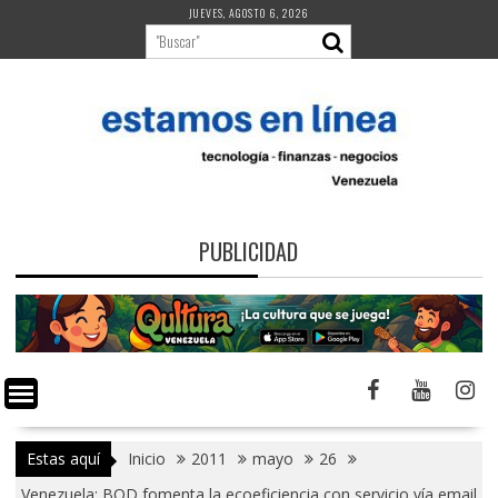
Saltar
JUEVES, AGOSTO 6, 2026
al
contenido
PUBLICIDAD
Estas aquí
Inicio
2011
mayo
26
Venezuela: BOD fomenta la ecoeficiencia con servicio vía email