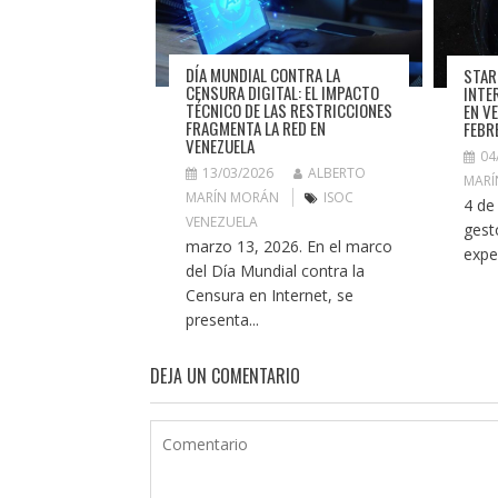
DÍA MUNDIAL CONTRA LA
STAR
CENSURA DIGITAL: EL IMPACTO
INTE
TÉCNICO DE LAS RESTRICCIONES
EN V
FRAGMENTA LA RED EN
FEBR
VENEZUELA
04
13/03/2026
ALBERTO
MARÍ
MARÍN MORÁN
ISOC
4 de
VENEZUELA
gest
marzo 13, 2026. En el marco
expe
del Día Mundial contra la
Censura en Internet, se
presenta...
DEJA UN COMENTARIO