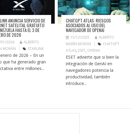
LINK ANUNCIA SERVICIO DE
CHATGPT ATLAS: RIESGOS
RNET SATELITAL GRATUITO
ASOCIADOS AL USO DEL
ENEZUELA HASTA EL 3 DE
NAVEGADOR DE OPENAI
ERO DE 2026
15/12/2025
ALBERTO
/01/2026
ALBERTO
MARÍN MORÁN
CHATGPT
N MORÁN
STARLINK
ATLAS
,
ESET
,
OPENAI
 enero de 2026 – En un
ESET advierte que si bien la
o que ha generado gran
integración de GenAI en
ctativa entre millones...
navegadores potencia la
productividad, también
introduce...