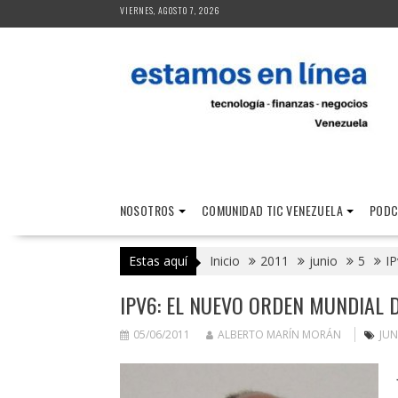
Saltar
VIERNES, AGOSTO 7, 2026
al
contenido
NOSOTROS
COMUNIDAD TIC VENEZUELA
PODC
Estas aquí
Inicio
2011
junio
5
IP
IPV6: EL NUEVO ORDEN MUNDIAL 
05/06/2011
ALBERTO MARÍN MORÁN
JUN