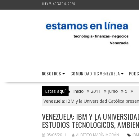
Saltar
JUEVES, AGOSTO 6, 2026
al
contenido
NOSOTROS
COMUNIDAD TIC VENEZUELA
PODC
Estas aquí
Inicio
2011
junio
5
Venezuela: IBM y la Universidad Católica prese
VENEZUELA: IBM Y LA UNIVERSID
ESTUDIOS TECNOLÓGICOS, AMBIE
05/06/2011
ALBERTO MARÍN MORÁN
IBM