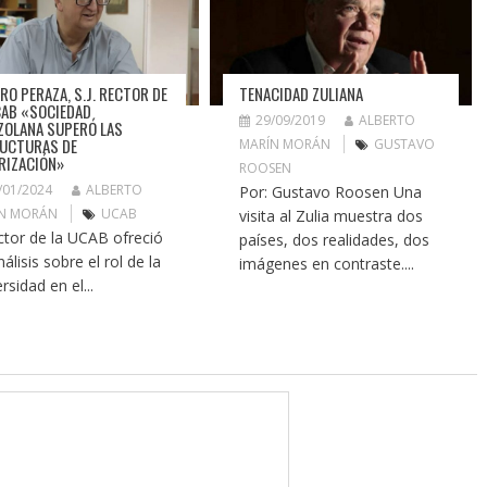
TENACIDAD ZULIANA
RO PERAZA, S.J. RECTOR DE
CAB «SOCIEDAD
29/09/2019
ALBERTO
ZOLANA SUPERÓ LAS
UCTURAS DE
MARÍN MORÁN
GUSTAVO
RIZACIÓN»
ROOSEN
/01/2024
ALBERTO
Por: Gustavo Roosen Una
N MORÁN
UCAB
visita al Zulia muestra dos
ector de la UCAB ofreció
países, dos realidades, dos
álisis sobre el rol de la
imágenes en contraste....
rsidad en el...