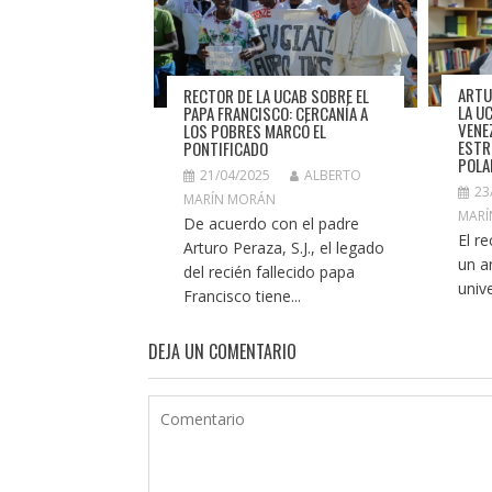
ARTU
RECTOR DE LA UCAB SOBRE EL
LA U
PAPA FRANCISCO: CERCANÍA A
VENE
LOS POBRES MARCÓ EL
ESTR
PONTIFICADO
POLA
21/04/2025
ALBERTO
23
MARÍN MORÁN
MARÍ
De acuerdo con el padre
El r
Arturo Peraza, S.J., el legado
un an
del recién fallecido papa
unive
Francisco tiene...
DEJA UN COMENTARIO