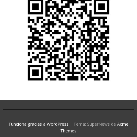
Funciona gracias a WordPress
|
Tema: SuperNews de
Acme
Themes