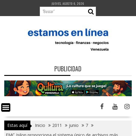
Saltar
JUEVES, AGOSTO 6, 2026
al
contenido
PUBLICIDAD
Estas aquí
Inicio
2011
junio
7
EMC Isilon proporciona el sistema único de archivos más