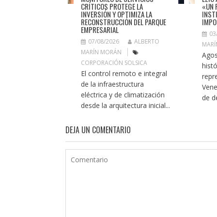
CRÍTICOS PROTEGE LA
«UN 
INVERSIÓN Y OPTIMIZA LA
INST
RECONSTRUCCIÓN DEL PARQUE
IMPO
EMPRESARIAL
03
07/08/2026
ALBERTO
MARÍ
MARÍN MORÁN
Agos
CORPORACIÓN SOLSICA
histó
El control remoto e integral
repr
de la infraestructura
Vene
eléctrica y de climatización
de de
desde la arquitectura inicial...
DEJA UN COMENTARIO