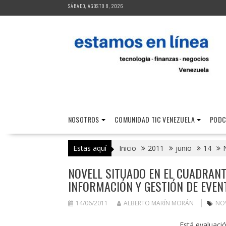
Saltar
SÁBADO, AGOSTO 8, 2026
al
contenido
NOSOTROS
COMUNIDAD TIC VENEZUELA
PODC
Estas aquí
Inicio
2011
junio
14
NOVELL SITUADO EN EL CUADRANT
INFORMACIÓN Y GESTIÓN DE EVEN
14/06/2011
ALBERTO MARÍN MORÁN
NO
Está evaluació