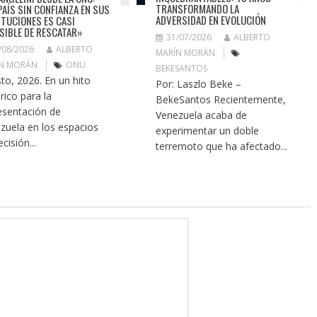
TRANSFORMANDO LA
PAÍS SIN CONFIANZA EN SUS
ADVERSIDAD EN EVOLUCIÓN
ITUCIONES ES CASI
SIBLE DE RESCATAR»
31/07/2026
ALBERTO
/08/2026
ALBERTO
MARÍN MORÁN
N MORÁN
ONU
BEKESANTOS
to, 2026. En un hito
Por: Laszlo Beke –
rico para la
BekeSantos Recientemente,
esentación de
Venezuela acaba de
zuela en los espacios
experimentar un doble
cisión...
terremoto que ha afectado...