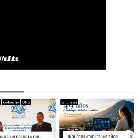
s
Gobierno
ONG
Empresas
INQUEBRANTABLES: 49 AÑOS
ANGELINI DESDE LA ONU: