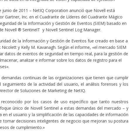
e junio de 2011 – NetIQ Corporation anunció que Novell está
or Gartner, Inc. en el Cuadrante de Líderes del Cuadrante Mágico
Seguridad de la Información y Gestión de Eventos (SIEM) basado en
 de Novell ® SentinelT y Novell Sentinel Log Manager.
ridad de la Información y Gestión de Eventos fue creado en base a
rk Nicolett y Kelly M. Kavanagh. Según el informe, «el mercado SIEM
izar datos de eventos de seguridad en tiempo real, para la gestión de
macenar, analizar e informar sobre los datos de registro para el
ses».
las demandas continuas de las organizaciones que tienen que cumplir
seguimiento de la actividad del usuario, el análisis forenses y los
irector de Soluciones de Marketing de NetIQ.
reconocido por los casos de uso específico que tanto nuestros
nfoque único de Novell Sentinel a estas demandas del mercado – y
da en el usuario y la simplificación de las capacidades de información
e tomar decisiones inteligentes de negocio que mejoran su postura
cesos de cumplimiento.»