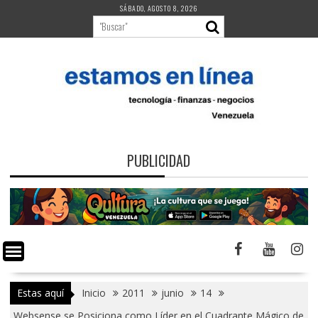
Saltar
SÁBADO, AGOSTO 8, 2026
al
contenido
PUBLICIDAD
Estas aquí
Inicio
2011
junio
14
Websense se Posiciona como Líder en el Cuadrante Mágico de