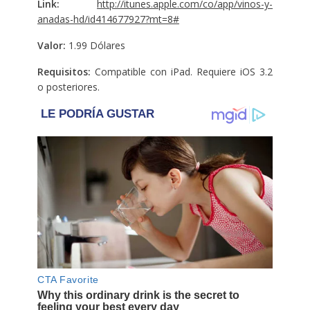
Link:
http://itunes.apple.com/co/app/vinos-y-
anadas-hd/id414677927?mt=8#
Valor:
1.99 Dólares
Requisitos:
Compatible con iPad. Requiere iOS 3.2
o posteriores.