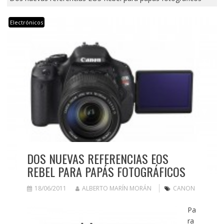
Electrónicos
DOS NUEVAS REFERENCIAS EOS
REBEL PARA PAPÁS FOTOGRÁFICOS
18/06/2011
ALBERTO MARÍN MORÁN
CANON
Pa
ra