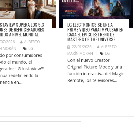
NSTAVIEW SUPERA LOS 5.3
LG ELECTRONICS SE UNE A
ONES DE REFRIGERADORES
PRIME VIDEO PARA IMPULSAR EN
IDOS A NIVEL MUNDIAL
CASA EL ÉPICO ESTRENO DE
MASTERS OF THE UNIVERSE
/07/2026
ALBERTO
22/07/2026
ALBERTO
N MORÁN
LG
MARÍN MORÁN
LG
ido por consumidores
Con el nuevo Creator
odo el mundo, el
Original Picture Mode y una
igerador LG InstaView™
función interactiva del Magic
inúa redefiniendo la
Remote, los televisores...
iencia en...