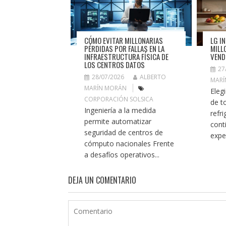
CÓMO EVITAR MILLONARIAS
LG I
PÉRDIDAS POR FALLAS EN LA
MILL
INFRAESTRUCTURA FÍSICA DE
VEND
LOS CENTROS DATOS
27
28/07/2026
ALBERTO
MARÍ
MARÍN MORÁN
Eleg
CORPORACIÓN SOLSICA
de t
Ingeniería a la medida
refr
permite automatizar
cont
seguridad de centros de
exper
cómputo nacionales Frente
a desafíos operativos...
DEJA UN COMENTARIO