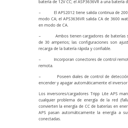
batería de 12V CC; el ASP3636VR a una batería 
– El APS2012 tiene salida continua de 2000 v
modo CA; el APS3636VR salida CA de 3600 watt
en modo de CA.
– Ambos tienen cargadores de baterías son 
de 30 amperios; las configuraciones son ajus
recarga de la batería rápida y confiable.
– Incorporan conectores de control remoto e
remota.
– Poseen diales de control de detección de
encender y apagar automáticamente el inversor
Los inversores/cargadores Tripp Lite APS man
cualquier problema de energía de la red (fall
convierten la energía de CC de baterías en ener
APS pasan automáticamente la energía a sus
conectadas.