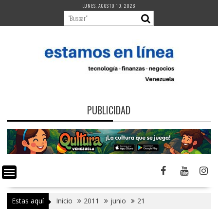
Saltar
LUNES, AGOSTO 10, 2026
al
contenido
PUBLICIDAD
Estas aquí
Inicio
2011
junio
21