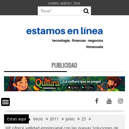
Saltar
VIERNES, AGOSTO 7, 2026
al
contenido
PUBLICIDAD
Estas aquí
Inicio
2011
junio
25
HP ofrece agilidad empresarial con las nuevas Soluciones de