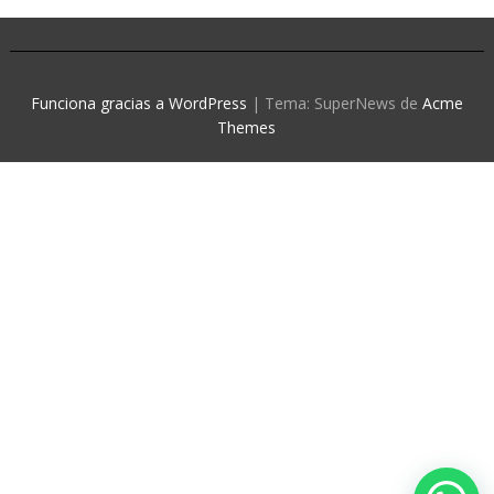
Funciona gracias a WordPress
|
Tema: SuperNews de
Acme
Themes