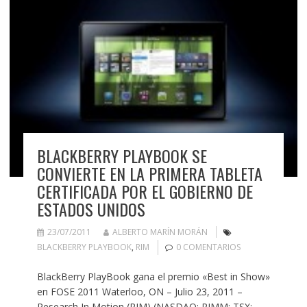
BLACKBERRY PLAYBOOK SE
CONVIERTE EN LA PRIMERA TABLETA
CERTIFICADA POR EL GOBIERNO DE
ESTADOS UNIDOS
23/07/2011
ALBERTO MARÍN MORÁN
BLACKBERRY PLAYBOOK
,
RIM
0 COMENTARIOS
BlackBerry PlayBook gana el premio «Best in Show»
en FOSE 2011 Waterloo, ON – Julio 23, 2011 –
Research In Motion (RIM) (NASDAQ: RIMM; TSX: