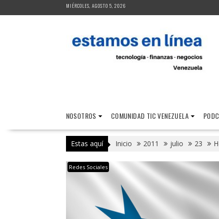
Saltar
MIÉRCOLES, AGOSTO 5, 2026
al
contenido
NOSOTROS
COMUNIDAD TIC VENEZUELA
PODC
Estas aquí
Inicio
2011
julio
23
H
Redes Sociales