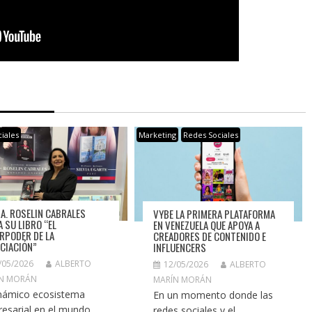
iales
Marketing
Redes Sociales
RA. ROSELIN CABRALES
VYBE LA PRIMERA PLATAFORMA
A SU LIBRO “EL
EN VENEZUELA QUE APOYA A
RPODER DE LA
CREADORES DE CONTENIDO E
CIACIÓN”
INFLUENCERS
/05/2026
ALBERTO
12/05/2026
ALBERTO
N MORÁN
MARÍN MORÁN
inámico ecosistema
En un momento donde las
esarial en el mundo,
redes sociales y el