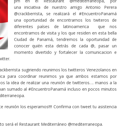
pm en el Restaurant @mediterraneopa, por
una iniciativa de nuestro amigo Antonio Perera
@crackberrista, se realizará el #EncuentroPanamá
una oportunidad de encontrarnos los twiteros de
diferentes países de latinoamerica que nos
encontramos de visita y los que residen en esta bella
Ciudad de Panamá, tendremos la oportunidad de
conocer quién esta detrás de cada @, pasar un
momento divertido y fortalecer la comunicacion e
itter.
ckberrista sugiriendo reunirnos los twitteros Venezolanos en
ica para coordinar reunirnos ya que ambos estamos por
s la idea de realizar una reunión de twitteros…. manos a la
 han sumado al #EncuentroPanamá incluso en pocos minutos
diterraneopa.
 reunión los esperamos!!!! Confirma con tweet tu asistencia
ento será el Restaurant Mediterráneo @mediterraneopa.