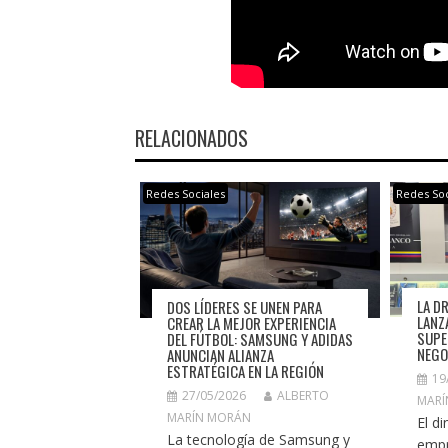
RELACIONADOS
Redes Sociales
Redes Soc
LA D
DOS LÍDERES SE UNEN PARA
LANZ
CREAR LA MEJOR EXPERIENCIA
SUPE
DEL FÚTBOL: SAMSUNG Y ADIDAS
NEGO
ANUNCIAN ALIANZA
ESTRATÉGICA EN LA REGIÓN
19
27/05/2026
ALBERTO
MARÍ
MARÍN MORÁN
El d
La tecnología de Samsung y
empr