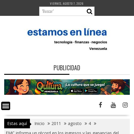
Saltar
VIERNES, AGOSTO 7, 2026
al
contenido
PUBLICIDAD
Estas aquí
Inicio
2011
agosto
4
EMC informa un récord en los ingresos y las ganancias del