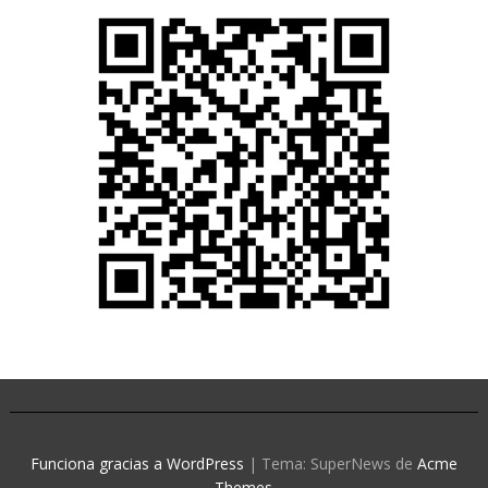
Funciona gracias a WordPress
|
Tema: SuperNews de
Acme
Themes