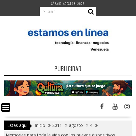
Saltar
SÁBADO, AGOSTO 8, 2026
al
contenido
PUBLICIDAD
Estas aquí
Inicio
2011
agosto
4
Memorias para toda la vida con los nuevos dispositivos