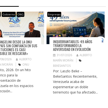
s
Gobierno
ONG
Empresas
INQUEBRANTABLES: 49 AÑOS
ANGELINI DESDE LA ONU:
TRANSFORMANDO LA
PAÍS SIN CONFIANZA EN SUS
ADVERSIDAD EN EVOLUCIÓN
ITUCIONES ES CASI
SIBLE DE RESCATAR»
31/07/2026
ALBERTO
/08/2026
ALBERTO
MARÍN MORÁN
N MORÁN
ONU
BEKESANTOS
to, 2026. En un hito
Por: Laszlo Beke –
rico para la
BekeSantos Recientemente,
esentación de
Venezuela acaba de
zuela en los espacios
experimentar un doble
cisión...
terremoto que ha afectado...