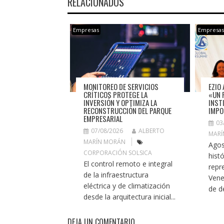
RELACIONADOS
Empresas
Empresa
MONITOREO DE SERVICIOS
EZIO 
CRÍTICOS PROTEGE LA
«UN 
INVERSIÓN Y OPTIMIZA LA
INST
RECONSTRUCCIÓN DEL PARQUE
IMPO
EMPRESARIAL
03
07/08/2026
ALBERTO
MARÍ
MARÍN MORÁN
Agos
CORPORACIÓN SOLSICA
histó
El control remoto e integral
repr
de la infraestructura
Vene
eléctrica y de climatización
de de
desde la arquitectura inicial...
DEJA UN COMENTARIO