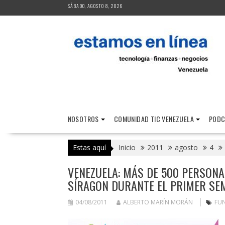
Saltar
SÁBADO, AGOSTO 8, 2026
al
contenido
NOSOTROS
COMUNIDAD TIC VENEZUELA
PODC
Estas aquí
Inicio
2011
agosto
4
VENEZUELA: MÁS DE 500 PERSONA
SÍRAGON DURANTE EL PRIMER SEM
04/08/2011
ALBERTO MARÍN MORÁN
FU