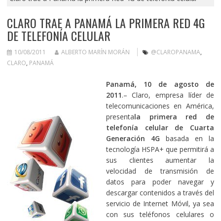
CLARO TRAE A PANAMÁ LA PRIMERA RED 4G
DE TELEFONÍA CELULAR
10/08/2011
ALBERTO MARÍN MORÁN
@CLAROPANAMA
,
CLARO
,
PANAMÁ
Panamá, 10 de agosto de
2011
.– Claro, empresa líder de
telecomunicaciones en América,
presenta
la primera red de
telefonía celular de
Cuarta
Generación 4G
basada en la
tecnología HSPA+ que permitirá a
sus clientes aumentar la
velocidad de transmisión de
datos para poder navegar y
descargar contenidos a través del
servicio de Internet Móvil, ya sea
con sus teléfonos celulares o