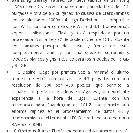
Samsung Galaxy Tablet:
La nueva tableta de Samsung
HSPA+ tiene 2 versiones una con una pantalla táctil de 10.1
pulgadas y otra de 8.9 pulgadas
(Exclusiva de Claro)
ambas
con resolución en 1080p full High Definition, es compatible
con Wi-Fi, funciona con Google Android 3.1 (Honeycomb),
soporta aplicaciones Flash y está respaldada por un
procesador Nvidia Tegra2 de doble núcleo de 1GHz. Cuenta
con cámaras principal de 8 MP y frontal de 2MP,
completamente liviana y con dual speakers surrounding.
Modelos blancos y gris metálico para los modelos de 16 GB
y 32 GB.
HTC Desire:
Llega por primera vez a Panamá el último
modelo de HTC, con pantalla de 4.3 pulgadas con una
resolución de 800 por 480 pixeles, que permite la
visualización perfecta de videos e imágenes y una excelente
experiencia a la hora de jugar. Cuenta con un
microprocesador Snapdragon de 1GHZ que permite una
enorme rapidez en el procesamiento de datos 4G y
funcionamiento del terminal. HTC Desire tiene una memoria
RAM de 768MB.
LG Optimus Black:
El más moderno celular Android de LG,