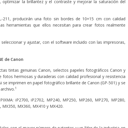
, optimizar la brillantez y el contraste y mejorar la saturación del
-211, producirán una foto sin bordes de 10×15 cm con calidad
 las herramientas que ellos necesitan para crear fotos realmente
 seleccionar y ajustar, con el software incluido con las impresoras,
INE de Canon
tas tintas genuinas Canon, selectos papeles fotográficos Canon y
e fotos hermosas y duraderas con calidad profesional y resistencia
i se imprimen en papel fotográfico brillante de Canon (GP-501) y se
1
archivo.
s PIXMA: iP2700, iP2702, MP240, MP250, MP260, MP270, MP280,
 MX350, MX360, MX410 y MX420.
ales con el mayor número de patentes y un líder de la industria en