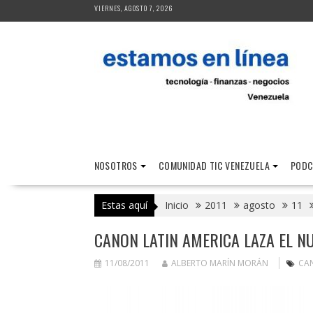
Saltar
VIERNES, AGOSTO 7, 2026
al
contenido
NOSOTROS
COMUNIDAD TIC VENEZUELA
PODC
Estas aquí
Inicio
2011
agosto
11
CANON LATIN AMERICA LAZA EL N
11/08/2011
ALBERTO MARÍN MORÁN
CAN