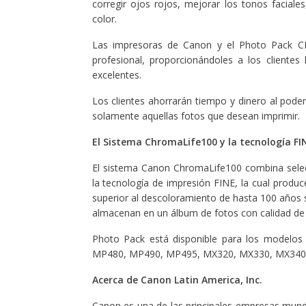
corregir ojos rojos, mejorar los tonos faciales
color.
Las impresoras de Canon y el Photo Pack CL
profesional, proporcionándoles a los clientes
excelentes.
Los clientes ahorrarán tiempo y dinero al poder
solamente aquellas fotos que desean imprimir.
El Sistema ChromaLife100 y la tecnología F
El sistema Canon ChromaLife100 combina selec
la tecnología de impresión FINE, la cual produc
superior al descoloramiento de hasta 100 años s
almacenan en un álbum de fotos con calidad de 
Photo Pack está disponible para los modelo
MP480, MP490, MP495, MX320, MX330, MX340,
Acerca de Canon Latin America, Inc.
Canon es una de las principales empresas mundi