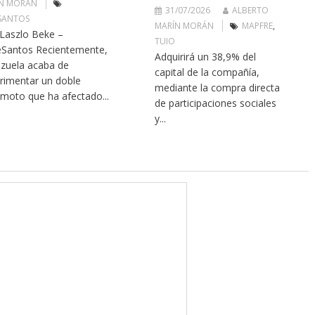
N MORÁN
31/07/2026
ALBERTO
SANTOS
MARÍN MORÁN
MAPFRE
,
 Laszlo Beke –
TUIO
Santos Recientemente,
Adquirirá un 38,9% del
zuela acaba de
capital de la compañía,
rimentar un doble
mediante la compra directa
emoto que ha afectado...
de participaciones sociales
y...