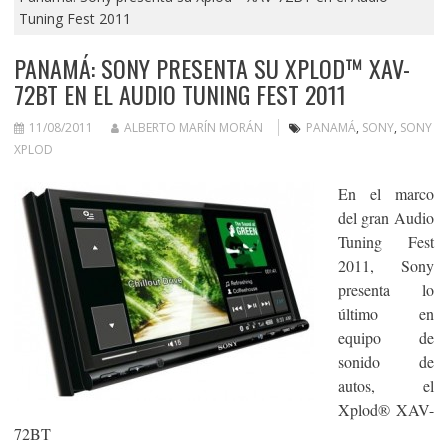
Tuning Fest 2011
PANAMÁ: SONY PRESENTA SU XPLOD™ XAV-
72BT EN EL AUDIO TUNING FEST 2011
11/08/2011
ALBERTO MARÍN MORÁN
PANAMÁ
,
SONY
,
SONY
XPLOD
En el marco
del gran Audio
Tuning Fest
2011, Sony
presenta lo
último en
equipo de
sonido de
autos, el
Xplod® XAV-
72BT