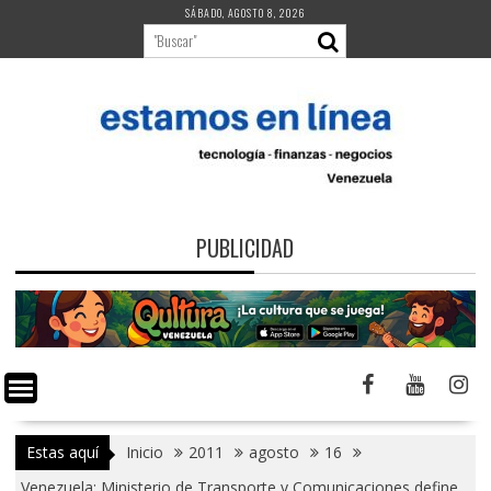
Saltar
SÁBADO, AGOSTO 8, 2026
al
contenido
PUBLICIDAD
Estas aquí
Inicio
2011
agosto
16
Venezuela: Ministerio de Transporte y Comunicaciones define