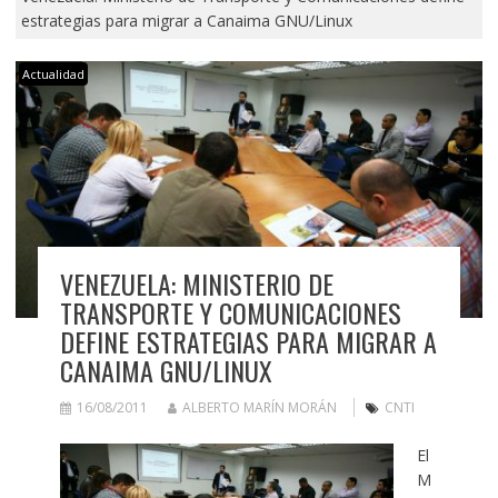
estrategias para migrar a Canaima GNU/Linux
Actualidad
VENEZUELA: MINISTERIO DE
TRANSPORTE Y COMUNICACIONES
DEFINE ESTRATEGIAS PARA MIGRAR A
CANAIMA GNU/LINUX
16/08/2011
ALBERTO MARÍN MORÁN
CNTI
El
M