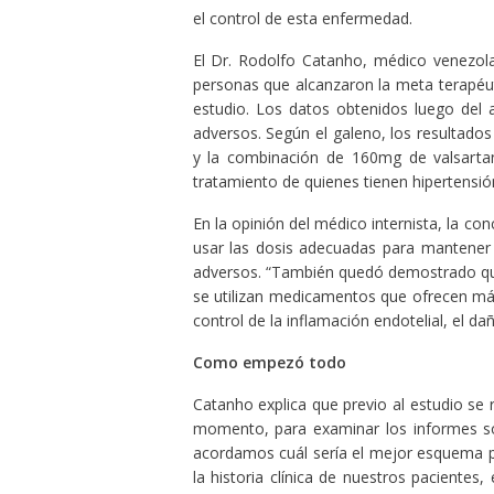
el control de esta enfermedad.
El Dr. Rodolfo Catanho, médico venezola
personas que alcanzaron la meta terapéut
estudio. Los datos obtenidos luego del a
adversos. Según el galeno, los resultado
y la combinación de 160mg de valsartan
tratamiento de quienes tienen hipertensió
En la opinión del médico internista, la c
usar las dosis adecuadas para mantener c
adversos. “También quedó demostrado que 
se utilizan medicamentos que ofrecen más
control de la inflamación endotelial, el d
Como empezó todo
Catanho explica que previo al estudio se 
momento, para examinar los informes sob
acordamos cuál sería el mejor esquema pa
la historia clínica de nuestros paciente