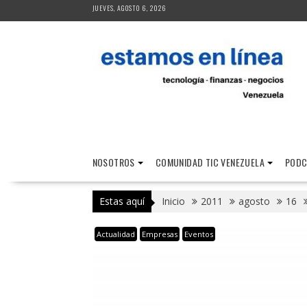
Saltar
JUEVES, AGOSTO 6, 2026
al
contenido
NOSOTROS
COMUNIDAD TIC VENEZUELA
PODC
Estas aquí
Inicio
2011
agosto
16
Actualidad
Empresas
Eventos