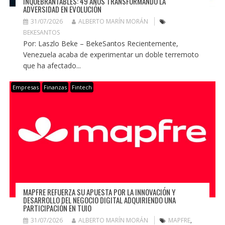
INQUEBRANTABLES: 49 AÑOS TRANSFORMANDO LA
ADVERSIDAD EN EVOLUCIÓN
31/07/2026
ALBERTO MARÍN MORÁN
BEKESANTOS
Por: Laszlo Beke – BekeSantos Recientemente,
Venezuela acaba de experimentar un doble terremoto
que ha afectado...
Empresas
Finanzas
Fintech
MAPFRE REFUERZA SU APUESTA POR LA INNOVACIÓN Y
DESARROLLO DEL NEGOCIO DIGITAL ADQUIRIENDO UNA
PARTICIPACIÓN EN TUIO
31/07/2026
ALBERTO MARÍN MORÁN
MAPFRE
,