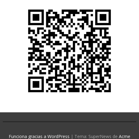
Funciona gracias a WordPress
|
Tema: SuperNews de
Acme