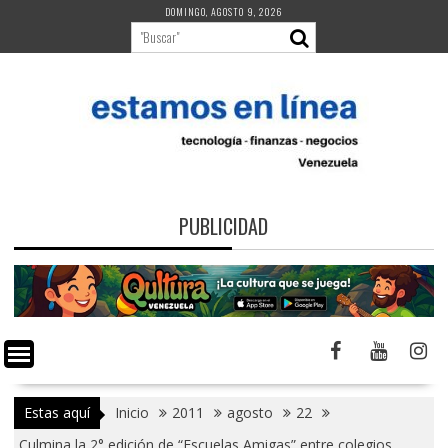
Saltar
DOMINGO, AGOSTO 9, 2026
al
contenido
PUBLICIDAD
Estas aquí
Inicio
2011
agosto
22
Culmina la 2° edición de “Escuelas Amigas” entre colegios