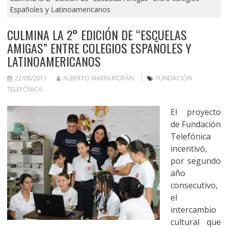
Españoles y Latinoamericanos
CULMINA LA 2° EDICIÓN DE “ESCUELAS
AMIGAS” ENTRE COLEGIOS ESPAÑOLES Y
LATINOAMERICANOS
22/08/2011
ALBERTO MARÍN MORÁN
FUNDACIÓN
TELEFÓNICA
El proyecto
de Fundación
Telefónica
incentivó,
por segundo
año
consecutivo,
el
intercambio
cultural que