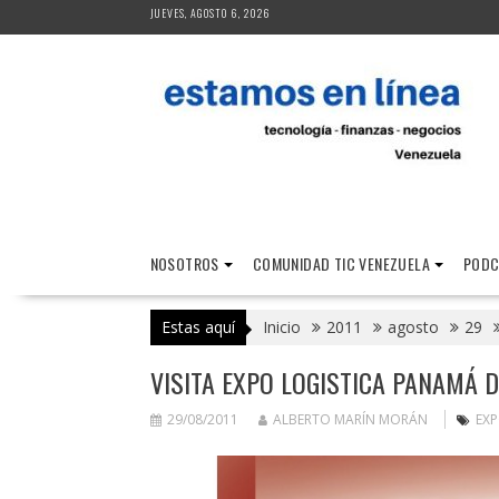
Saltar
JUEVES, AGOSTO 6, 2026
al
contenido
NOSOTROS
COMUNIDAD TIC VENEZUELA
PODC
Estas aquí
Inicio
2011
agosto
29
VISITA EXPO LOGISTICA PANAMÁ DE
29/08/2011
ALBERTO MARÍN MORÁN
EXP