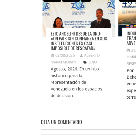
INQU
EZIO ANGELINI DESDE LA ONU:
TRAN
«UN PAÍS SIN CONFIANZA EN SUS
ADVE
INSTITUCIONES ES CASI
IMPOSIBLE DE RESCATAR»
31
03/08/2026
ALBERTO
MARÍ
MARÍN MORÁN
ONU
BEKE
Agosto, 2026. En un hito
Por:
histórico para la
Beke
representación de
Vene
Venezuela en los espacios
expe
de decisión...
terr
DEJA UN COMENTARIO