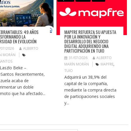
EBRANTABLES: 49 AÑOS
MAPFRE REFUERZA SU APUESTA
SFORMANDO LA
POR LA INNOVACIÓN Y
RSIDAD EN EVOLUCIÓN
DESARROLLO DEL NEGOCIO
DIGITAL ADQUIRIENDO UNA
/07/2026
ALBERTO
PARTICIPACIÓN EN TUIO
N MORÁN
31/07/2026
ALBERTO
SANTOS
MARÍN MORÁN
MAPFRE
,
 Laszlo Beke –
TUIO
Santos Recientemente,
Adquirirá un 38,9% del
zuela acaba de
capital de la compañía,
rimentar un doble
mediante la compra directa
emoto que ha afectado...
de participaciones sociales
y...