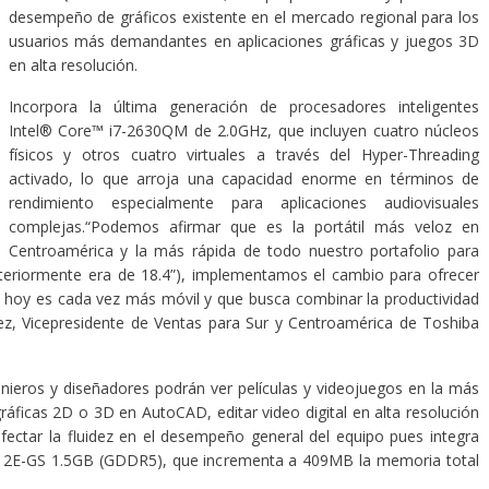
desempeño de gráficos existente en el mercado regional para los
usuarios más demandantes en aplicaciones gráficas y juegos 3D
en alta resolución.
Incorpora la última generación de procesadores inteligentes
Intel® Core™ i7-2630QM de 2.0GHz, que incluyen cuatro núcleos
físicos y otros cuatro virtuales a través del Hyper-Threading
activado, lo que arroja una capacidad enorme en términos de
rendimiento especialmente para aplicaciones audiovisuales
complejas.
“Podemos afirmar que es la portátil más veloz en
Centroamérica y la más rápida de todo nuestro portafolio para
teriormente era de 18.4”), implementamos el cambio para ofrecer
e hoy es cada vez más móvil y que busca combinar la productividad
ez, Vicepresidente de Ventas para Sur y Centroamérica de Toshiba
enieros y diseñadores podrán ver películas y videojuegos en la más
 gráficas 2D o 3D en AutoCAD, editar video digital en alta resolución
fectar la fluidez en el desempeño general del equipo pues integra
N12E-GS 1.5GB (GDDR5), que incrementa a 409MB la memoria total