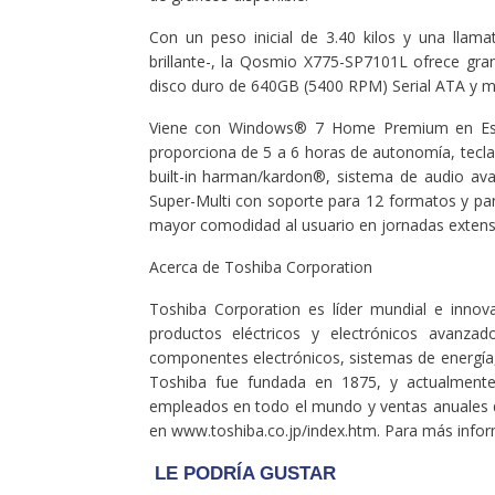
Con un peso inicial de 3.40 kilos y una llam
brillante-, la Qosmio X775-SP7101L ofrece gr
disco duro de 640GB (5400 RPM) Serial ATA y m
Viene con Windows® 7 Home Premium en Españ
proporciona de 5 a 6 horas de autonomía, tecl
built-in harman/kardon®, sistema de audio av
Super-Multi con soporte para 12 formatos y pan
mayor comodidad al usuario en jornadas extens
Acerca de Toshiba Corporation
Toshiba Corporation es líder mundial e innova
productos eléctricos y electrónicos avanza
componentes electrónicos, sistemas de energía, 
Toshiba fue fundada en 1875, y actualment
empleados en todo el mundo y ventas anuales de
en www.toshiba.co.jp/index.htm. Para más inform