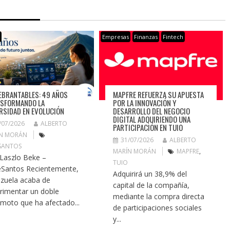
s
Empresas
Finanzas
Fintech
EBRANTABLES: 49 AÑOS
MAPFRE REFUERZA SU APUESTA
SFORMANDO LA
POR LA INNOVACIÓN Y
RSIDAD EN EVOLUCIÓN
DESARROLLO DEL NEGOCIO
DIGITAL ADQUIRIENDO UNA
/07/2026
ALBERTO
PARTICIPACIÓN EN TUIO
N MORÁN
31/07/2026
ALBERTO
SANTOS
MARÍN MORÁN
MAPFRE
,
 Laszlo Beke –
TUIO
Santos Recientemente,
Adquirirá un 38,9% del
zuela acaba de
capital de la compañía,
rimentar un doble
mediante la compra directa
emoto que ha afectado...
de participaciones sociales
y...