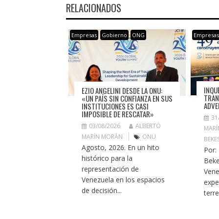
RELACIONADOS
Empresas
Gobierno
ONG
Empresa
INQU
EZIO ANGELINI DESDE LA ONU:
TRAN
«UN PAÍS SIN CONFIANZA EN SUS
ADVE
INSTITUCIONES ES CASI
IMPOSIBLE DE RESCATAR»
31
03/08/2026
ALBERTO
MARÍ
MARÍN MORÁN
ONU
BEKE
Agosto, 2026. En un hito
Por:
histórico para la
Beke
representación de
Vene
Venezuela en los espacios
expe
de decisión...
terr