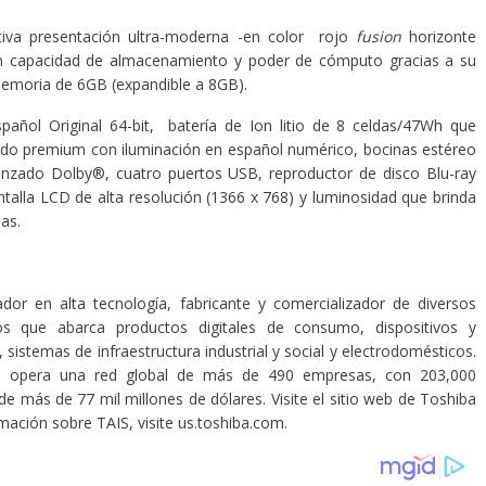
ativa presentación ultra-moderna -en color rojo
fusion
horizonte
an capacidad de almacenamiento y poder de cómputo gracias a su
emoria de 6GB (expandible a 8GB).
ol Original 64-bit, batería de Ion litio de 8 celdas/47Wh que
ado premium con iluminación en español numérico, bocinas estéreo
anzado Dolby®, cuatro puertos USB, reproductor de disco Blu-ray
talla LCD de alta resolución (1366 x 768) y luminosidad que brinda
as.
dor en alta tecnología, fabricante y comercializador de diversos
dos que abarca productos digitales de consumo, dispositivos y
sistemas de infraestructura industrial y social y electrodomésticos.
e opera una red global de más de 490 empresas, con 203,000
 más de 77 mil millones de dólares. Visite el sitio web de Toshiba
ación sobre TAIS, visite us.toshiba.com.