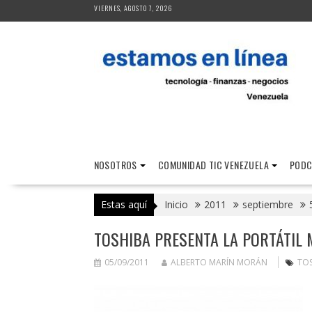
Saltar
VIERNES, AGOSTO 7, 2026
al
contenido
NOSOTROS
COMUNIDAD TIC VENEZUELA
PODC
Estas aquí
Inicio
2011
septiembre
TOSHIBA PRESENTA LA PORTÁTIL
05/09/2011
ALBERTO MARÍN MORÁN
TO