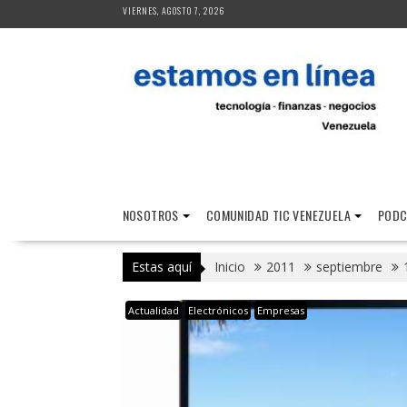
Saltar
VIERNES, AGOSTO 7, 2026
al
contenido
NOSOTROS
COMUNIDAD TIC VENEZUELA
PODC
Estas aquí
Inicio
2011
septiembre
Actualidad
Electrónicos
Empresas