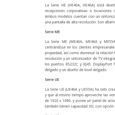
La Serie HE (HE40A, HE46A) está dis
recepciones corporativas o locaciones
Ambos modelos cuentan con un sintonizado
una pantalla de alta resolución. Son alta
Serie ME
La Serie ME (ME40A, ME46A y ME55A) e
centrándose en los clientes empresariale
propiedad, así como disminuir la relación 
resolución y un sintonizador de TV integr
los puertos RS232C y RJ45. DisplayPort fa
delgado y un diseño de bisel delgado.
Serie UE
La Serie UE (UE46A y UE55A) ha sido crea
y que al mismo tiempo aproveche las vent
de 1920 x 1080, y posee un panel de actua
también tienen capacidad 3D, con opción 