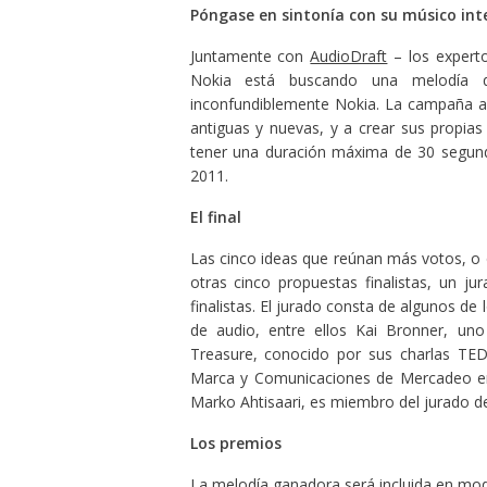
Póngase en sintonía con su músico inte
Juntamente con
AudioDraft
– los experto
Nokia está buscando una melodía qu
inconfundiblemente Nokia. La campaña an
antiguas y nuevas, y a crear sus propias
tener una duración máxima de 30 segundo
2011.
El final
Las cinco ideas que reúnan más votos, o q
otras cinco propuestas finalistas, un ju
finalistas. El jurado consta de algunos d
de audio, entre ellos Kai Bronner, un
Treasure, conocido por sus charlas TED
Marca y Comunicaciones de Mercadeo en 
Marko Ahtisaari, es miembro del jurado de
Los premios
La melodía ganadora será incluida en mod