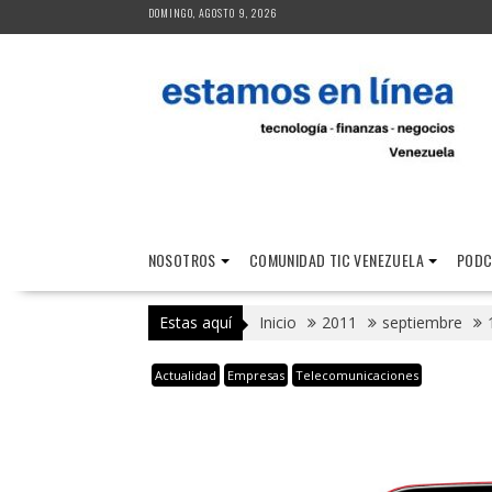
Saltar
DOMINGO, AGOSTO 9, 2026
al
contenido
NOSOTROS
COMUNIDAD TIC VENEZUELA
PODC
Estas aquí
Inicio
2011
septiembre
Actualidad
Empresas
Telecomunicaciones