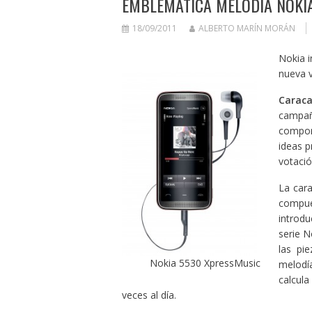
EMBLEMÁTICA MELODÍA NOKI
18/09/2011
ALBERTO MARÍN MORÁN
Nokia i
nueva v
Carac
campañ
compon
ideas p
votaci
La cara
compue
introd
serie N
las pi
Nokia 5530 XpressMusic
melodía
calcul
veces al día.