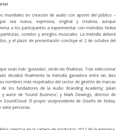
rior
s mundiales en creación de audio con aporte del público –
e sea nueva, expresiva, original y creativa, aunque
ima a los participantes a experimentar con melodías Nokia
 partituras, sonidos y arreglos musicales. La melodía deberá
s, y el plazo de presentación concluye el 2 de octubre del
ue sean más ‘gustadas’, serán las finalistas. Tras seleccionar
rado decidirá finalmente la melodía ganadora entre las diez
e los nombres más respetados del sector de gestión de marcas
o de los fundadores de la Audio Branding Academy; Julian
 y autor de ‘Sound Business’; y Mark Dewings, director de
SoundCloud. El propio vicepresidente de Diseño de Nokia,
 siete personas.
elos selectos en la cartera de productos 2012 de la empresa,