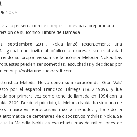
A
NOKIA
nvita la presentación de composiciones para preparar una
ersión de su icónico Timbre de Llamada
as, septiembre 2011.
Nokia lanzó recientemente una
a global que invita al público a expresar su creatividad
iendo su propia versión de la icónica Melodía Nokia. Las
ropuestas pueden ser sometidas, escuchadas y decididas por
ón en
http://nokiatune.audiodraft.com
.
cterística Melodía Nokia deriva su inspiración del ‘Gran Vals’
sto por el español Francisco Tárrega (1852-1909), y fue
ucida por primera vez como tono de llamada en 1994 con la
okia 2100. Desde el principio, la Melodía Nokia ha sido una de
ezas musicales reproducidas más a menudo, y ha sido la
 automática de centenares de dispositivos móviles Nokia. Se
a que la Melodía Nokia es escuchada más de mil millones de