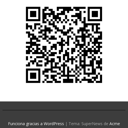
Funciona gracias a WordPress
|
Tema: SuperNews de
Acme