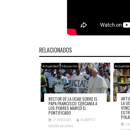
RELACIONADOS
Actualidad
Educación
Actualida
ARTU
RECTOR DE LA UCAB SOBRE EL
LA U
PAPA FRANCISCO: CERCANÍA A
VENE
LOS POBRES MARCÓ EL
ESTR
PONTIFICADO
POLA
21/04/2025
ALBERTO
23
MARÍN MORÁN