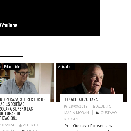
d
Educación
Actualidad
TENACIDAD ZULIANA
RO PERAZA, S.J. RECTOR DE
CAB «SOCIEDAD
29/09/2019
ALBERTO
ZOLANA SUPERÓ LAS
UCTURAS DE
MARÍN MORÁN
GUSTAVO
RIZACIÓN»
ROOSEN
/01/2024
ALBERTO
Por: Gustavo Roosen Una