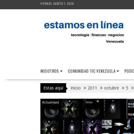
Saltar
VIERNES, AGOSTO 7, 2026
al
contenido
NOSOTROS
COMUNIDAD TIC VENEZUELA
PODC
Estas aquí
Inicio
2011
octubre
5
Actualidad