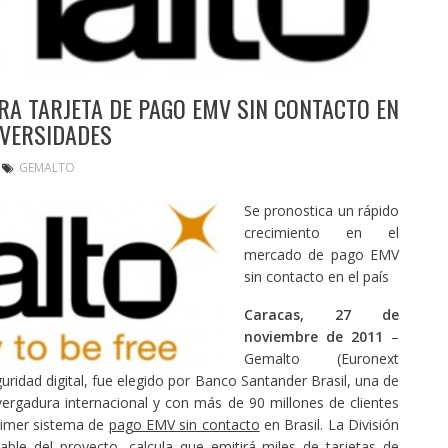
A TARJETA DE PAGO EMV SIN CONTACTO EN
IVERSIDADES
GEMALTO
Se pronostica un rápido
crecimiento en el
mercado de pago EMV
sin contacto en el país
Caracas, 27 de
noviembre de 2011
–
Gemalto (Euronext
idad digital, fue elegido por Banco Santander Brasil, una de
vergadura internacional y con más de 90 millones de clientes
rimer sistema de
pago EMV sin contacto
en Brasil. La División
able del proyecto, calcula que emitirá miles de tarjetas de