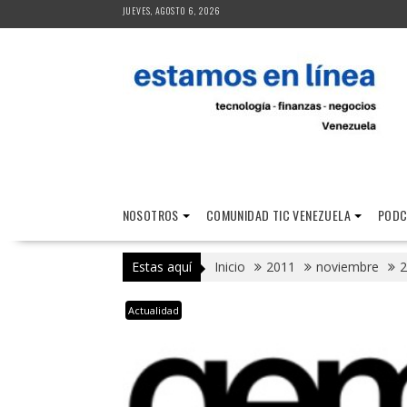
Saltar
JUEVES, AGOSTO 6, 2026
al
contenido
NOSOTROS
COMUNIDAD TIC VENEZUELA
PODC
Estas aquí
Inicio
2011
noviembre
2
Actualidad