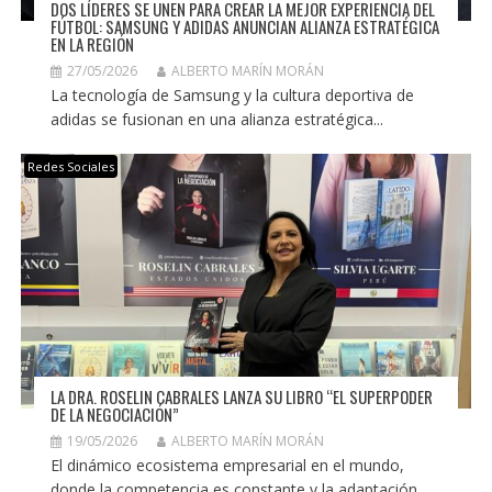
DOS LÍDERES SE UNEN PARA CREAR LA MEJOR EXPERIENCIA DEL
FÚTBOL: SAMSUNG Y ADIDAS ANUNCIAN ALIANZA ESTRATÉGICA
EN LA REGIÓN
27/05/2026
ALBERTO MARÍN MORÁN
La tecnología de Samsung y la cultura deportiva de
adidas se fusionan en una alianza estratégica...
Redes Sociales
LA DRA. ROSELIN CABRALES LANZA SU LIBRO “EL SUPERPODER
DE LA NEGOCIACIÓN”
19/05/2026
ALBERTO MARÍN MORÁN
El dinámico ecosistema empresarial en el mundo,
donde la competencia es constante y la adaptación