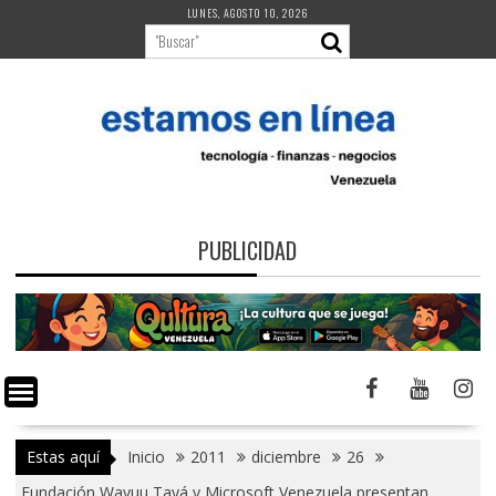
Saltar
LUNES, AGOSTO 10, 2026
al
contenido
PUBLICIDAD
Estas aquí
Inicio
2011
diciembre
26
Fundación Wayuu Tayá y Microsoft Venezuela presentan