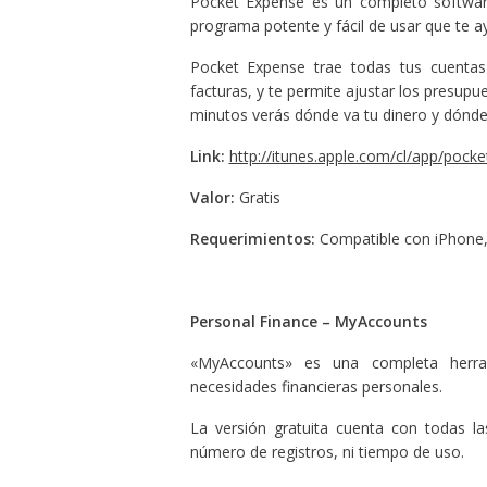
Pocket Expense es un completo software
programa potente y fácil de usar que te a
Pocket Expense trae todas tus cuentas f
facturas, y te permite ajustar los presupu
minutos verás dónde va tu dinero y dónde
Link:
http://itunes.apple.com/cl/app/pock
Valor:
Gratis
Requerimientos:
Compatible con iPhone, 
Personal Finance – MyAccounts
«MyAccounts» es una completa herrami
necesidades financieras personales.
La versión gratuita cuenta con todas la
número de registros, ni tiempo de uso.