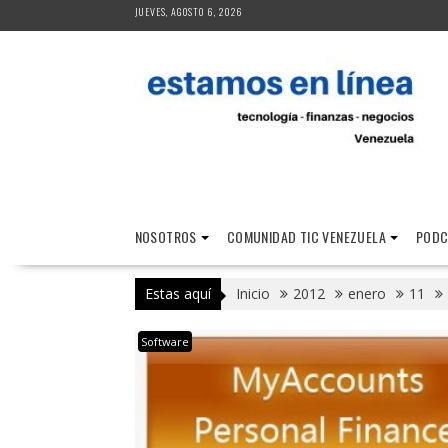
Saltar
JUEVES, AGOSTO 6, 2026
al
contenido
NOSOTROS
COMUNIDAD TIC VENEZUELA
PODC
Estas aquí
Inicio
2012
enero
11
Software