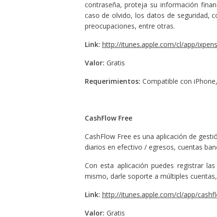
contraseña, proteja su información finan
caso de olvido, los datos de seguridad, c
preocupaciones, entre otras.
Link:
http://itunes.apple.com/cl/app/ixpe
Valor:
Gratis
Requerimientos:
Compatible con iPhone, 
CashFlow Free
CashFlow Free es una aplicación de gestió
diarios en efectivo / egresos, cuentas banc
Con esta aplicación puedes registrar la
mismo, darle soporte a múltiples cuentas
Link:
http://itunes.apple.com/cl/app/cas
Valor:
Gratis