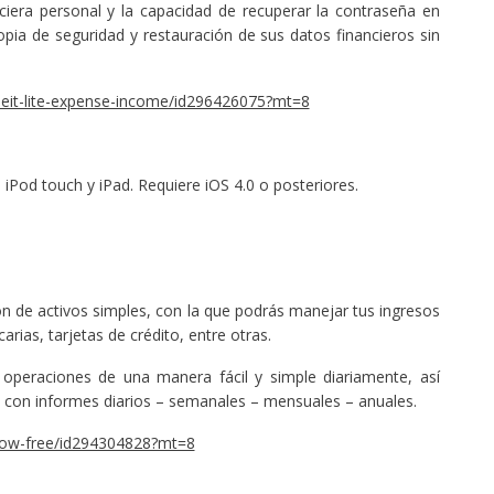
ciera personal y la capacidad de recuperar la contraseña en
opia de seguridad y restauración de sus datos financieros sin
nseit-lite-expense-income/id296426075?mt=8
iPod touch y iPad. Requiere iOS 4.0 o posteriores.
n de activos simples, con la que podrás manejar tus ingresos
arias, tarjetas de crédito, entre otras.
s operaciones de una manera fácil y simple diariamente, así
, con informes diarios – semanales – mensuales – anuales.
hflow-free/id294304828?mt=8