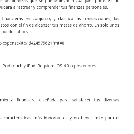
 de finanzas que se puede llevar a cualquier parte. Es un
yudará a rastrear y comprender tus finanzas personales.
inancieras en conjunto, y clasifica las transacciones, las
estos con el fin de alcanzar tus metas de ahorro. En solo unos
 puedes ahorrar.
et-expense-lite/id424575621?mt=8
iPod touch y iPad. Requiere iOS 4.0 o posteriores.
enta financiera diseñada para satisfacer tus diversas
s características más importantes y no tiene límite para el