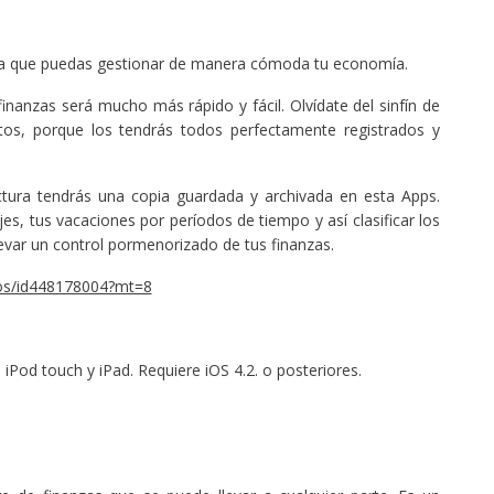
ara que puedas gestionar de manera cómoda tu economía.
 finanzas será mucho más rápido y fácil. Olvídate del sinfín de
tos, porque los tendrás todos perfectamente registrados y
tura tendrás una copia guardada y archivada en esta Apps.
es, tus vacaciones por períodos de tiempo y así clasificar los
levar un control pormenorizado de tus finanzas.
tos/id448178004?mt=8
Pod touch y iPad. Requiere iOS 4.2. o posteriores.