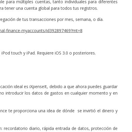
ble para múltiples cuentas, tanto individuales para diferentes
ra tener una cuenta global para todos tus registros.
avegación de tus transacciones por mes, semana, o día.
sonal-finance-myaccounts/id392897469?mt=8
iPod touch y iPad. Requiere iOS 3.0 o posteriores.
licación ideal es iXpenseIt, debido a que ahora puedes guardar
mo introducir los datos de gastos en cualquier momento y en
nce te proporciona una idea de dónde se invirtió el dinero y
n: recordatorio diario, rápida entrada de datos, protección de