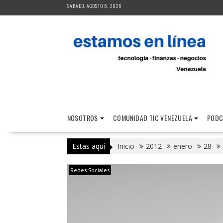
Saltar
SÁBADO, AGOSTO 8, 2026
al
contenido
NOSOTROS
COMUNIDAD TIC VENEZUELA
PODC
Estas aquí
Inicio
2012
enero
28
Redes Sociales