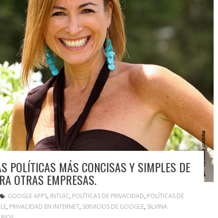
AS POLÍTICAS MÁS CONCISAS Y SIMPLES DE
ARA OTRAS EMPRESAS.
GOOGLE APPS
,
INTUIC
,
POLÍTICAS DE PRIVACIDAD
,
POLÍTICAS DE
LE
,
PRIVACIDAD EN INTERNET
,
SERVICIOS DE GOOGLE
,
SILVINA
RIOS