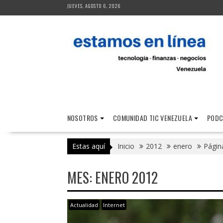
Saltar
JUEVES, AGOSTO 6, 2026
al
contenido
NOSOTROS
COMUNIDAD TIC VENEZUELA
PODC
Estas aquí
Inicio
2012
enero
Págin
MES:
ENERO 2012
Actualidad
Internet