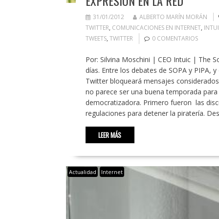
EXPRESIÓN EN LA RED
31/01/2012
ALBERTO MARÍN MORÁN
TWITTER
,
COMUNICACIONES EN INTERNET
,
INTU
TWEETS
,
TWITTER
0 COMENTARIOS
Por: Silvina Moschini | CEO Intuic | The 
días. Entre los debates de SOPA y PIPA, y
Twitter bloqueará mensajes considerados o
no parece ser una buena temporada para l
democratizadora. Primero fueron las disc
regulaciones para detener la piratería. Des
LEER MÁS
Actualidad
Internet