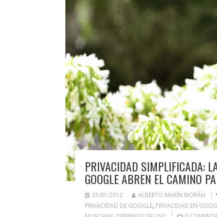
PRIVACIDAD SIMPLIFICADA: L
GOOGLE ABREN EL CAMINO P
31/01/2012
ALBERTO MARÍN MORÁN
PRIVACIDAD DE GOOGLE
,
PRIVACIDAD EN GOOG
MOSCHINI
,
TERMINOS DE USO
0 COMENTA