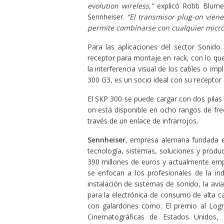
evolution wireless,”
explicó Robb Blume
Sennheiser.
“El transmisor plug-on vien
permite combinarse con cualquier micró
Para las aplicaciones del sector Sonido
receptor para montaje en rack, con lo que
la interferencia visual de los cables o imp
300 G3, es un socio ideal con su recepto
El SKP 300 se puede cargar con dos pilas 
on está disponible en ocho rangos de frec
través de un enlace de infrarrojos.
Sennheiser
, empresa alemana fundada en
tecnología, sistemas, soluciones y produ
390 millones de euros y actualmente emp
se enfocan a los profesionales de la indu
instalación de sistemas de sonido, la avi
para la electrónica de consumo de alta ca
con galardones como: El premio al Logro
Cinematográficas de Estados Unidos,