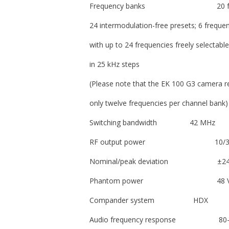
Frequency banks 20 frequency 
24 intermodulation-free presets; 6 freque
with up to 24 frequencies freely selectable
in 25 kHz steps
(Please note that the EK 100 G3 camera r
only twelve frequencies per channel bank)
Switching bandwidth 42 MHz
RF output power 10/30
Nominal/peak deviation ±24 k
Phantom power 48 V ±
Compander system HDX
Audio frequency response 80–1