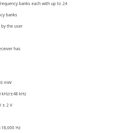
banks each with up to 24
ncy banks
 by the user
eceiver has
 mW
Hz/±48 kHz
 2 V
8,000 Hz