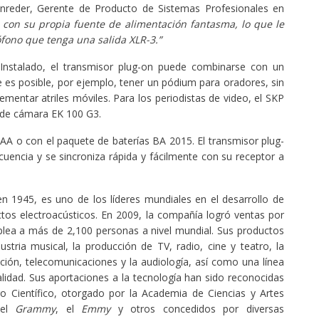
nreder, Gerente de Producto de Sistemas Profesionales en
e con su propia fuente de alimentación fantasma, lo que le
fono que tenga una salida XLR-3.”
 Instalado, el transmisor plug-on puede combinarse con un
 es posible, por ejemplo, tener un pódium para oradores, sin
lementar atriles móviles. Para los periodistas de video, el SKP
r de cámara EK 100 G3.
AA o con el paquete de baterías BA 2015. El transmisor plug-
uencia y se sincroniza rápida y fácilmente con su receptor a
 1945, es uno de los líderes mundiales en el desarrollo de
ctos electroacústicos. En 2009, la compañía logró ventas por
lea a más de 2,100 personas a nivel mundial. Sus productos
stria musical, la producción de TV, radio, cine y teatro, la
ación, telecomunicaciones y la audiología, así como una línea
lidad. Sus aportaciones a la tecnología han sido reconocidas
 Científico, otorgado por la Academia de Ciencias y Artes
 el
Grammy
, el
Em
my
y otros concedidos por diversas