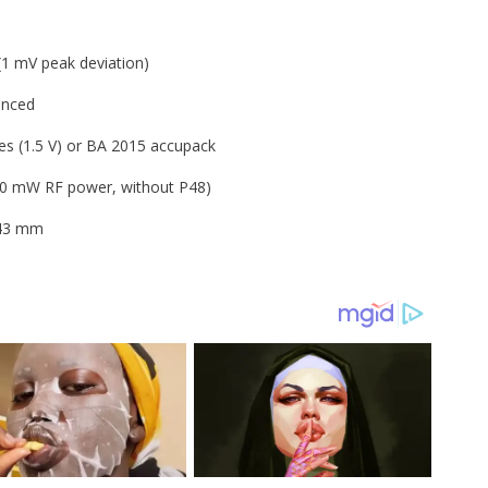
mV peak deviation)
ced
5 V) or BA 2015 accupack
 RF power, without P48)
3 mm