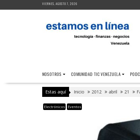
Saltar
VIERNES, AGOSTO 7, 2026
al
contenido
NOSOTROS
COMUNIDAD TIC VENEZUELA
PODC
Estas aquí
Inicio
2012
abril
21
F
Electrónicos
Eventos