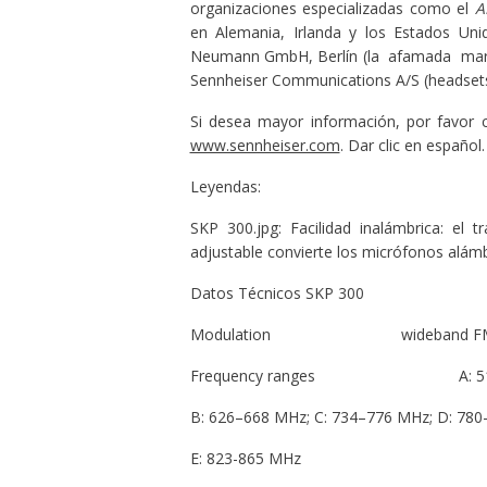
organizaciones especializadas como el
A
en Alemania, Irlanda y los Estados Un
Neumann GmbH, Berlín (la afamada marca 
Sennheiser Communications A/S (headsets 
Si desea mayor información, por favor c
www.sennheiser.com
. Dar clic en español.
Leyendas:
SKP 300.jpg: Facilidad inalámbrica: el
adjustable convierte los micrófonos alámb
Datos Técnicos SKP 300
Modulation wideband F
Frequency ranges A: 516–558 M
B: 626–668 MHz; C: 734–776 MHz; D: 780
E: 823-865 MHz