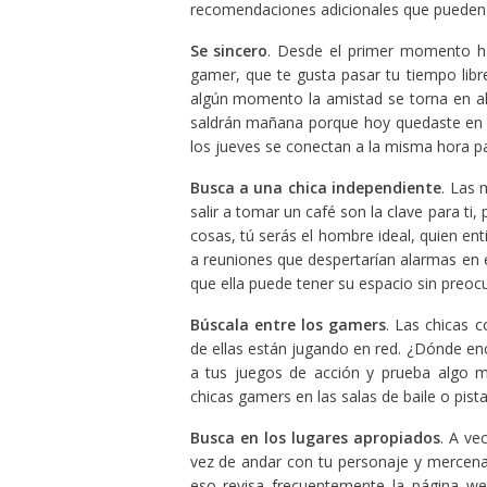
recomendaciones adicionales que pueden a
Se sincero
. Desde el primer momento háb
gamer, que te gusta pasar tu tiempo lib
algún momento la amistad se torna en al
saldrán mañana porque hoy quedaste en j
los jueves se conectan a la misma hora pa
Busca a una chica independiente
. Las 
salir a tomar un café son la clave para ti
cosas, tú serás el hombre ideal, quien ent
a reuniones que despertarían alarmas en 
que ella puede tener su espacio sin preoc
Búscala entre los gamers
. Las chicas 
de ellas están jugando en red. ¿Dónde e
a tus juegos de acción y prueba algo 
chicas gamers en las salas de baile o pista
Busca en los lugares apropiados
. A ve
vez de andar con tu personaje y mercenar
eso revisa frecuentemente la página w