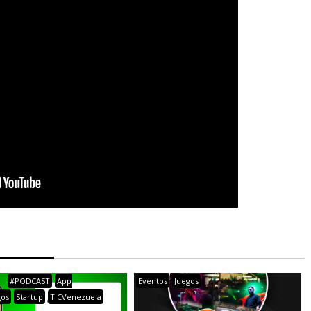
#PODCAST
App
Eventos
Juegos
gos
Startup
TICVenezuela