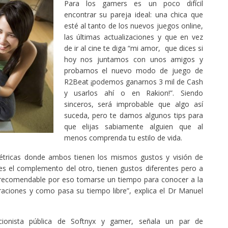
Para los gamers es un poco difícil
encontrar su pareja ideal: una chica que
esté al tanto de los nuevos juegos online,
las últimas actualizaciones y que en vez
de ir al cine te diga “mi amor, que dices si
hoy nos juntamos con unos amigos y
probamos el nuevo modo de juego de
R2Beat ¡podemos ganarnos 3 mil de Cash
y usarlos ahí o en Rakion!”. Siendo
sinceros, será improbable que algo así
suceda, pero te damos algunos tips para
que elijas sabiamente alguien que al
menos comprenda tu estilo de vida.
imétricas donde ambos tienen los mismos gustos y visión de
s el complemento del otro, tienen gustos diferentes pero a
recomendable por eso tomarse un tiempo para conocer a la
raciones y como pasa su tiempo libre”, explica el Dr Manuel
acionista pública de Softnyx y gamer, señala un par de