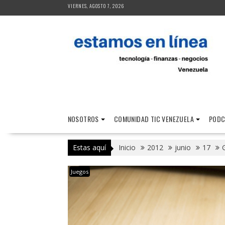
Saltar
VIERNES, AGOSTO 7, 2026
al
contenido
NOSOTROS
COMUNIDAD TIC VENEZUELA
PODC
Estas aquí
Inicio
2012
junio
17
Juegos