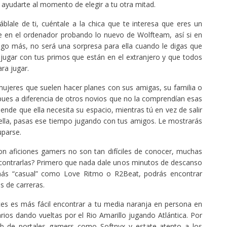
yudarte al momento de elegir a tu otra mitad.
lale de ti, cuéntale a la chica que te interesa que eres un
re en el ordenador probando lo nuevo de Wolfteam, así si en
go más, no será una sorpresa para ella cuando le digas que
ugar con tus primos que están en el extranjero y que todos
ra jugar.
mujeres que suelen hacer planes con sus amigas, su familia o
, pues a diferencia de otros novios que no la comprendían esas
iende que ella necesita su espacio, mientras tú en vez de salir
ella, pasas ese tiempo jugando con tus amigos. Le mostrarás
uparse.
con aficiones gamers no son tan difíciles de conocer, muchas
ncontrarlas? Primero que nada dale unos minutos de descanso
más “casual” como Love Ritmo o R2Beat, podrás encontrar
s de carreras.
ces es más fácil encontrar a tu media naranja en persona en
ios dando vueltas por el Rio Amarillo jugando Atlántica. Por
eb de portales gamers como Softnyx y estate atento a los