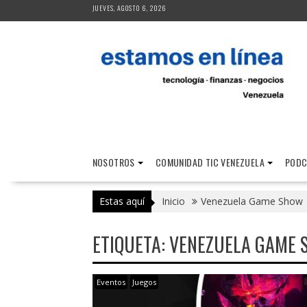
Saltar
JUEVES, AGOSTO 6, 2026
al
contenido
NOSOTROS
COMUNIDAD TIC VENEZUELA
PODC
Estas aquí
Inicio
Venezuela Game Show
ETIQUETA:
VENEZUELA GAME 
Eventos
Juegos