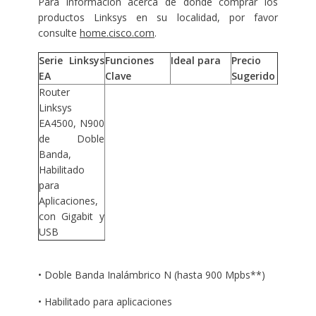
Para información acerca de dónde comprar los
productos Linksys en su localidad, por favor
consulte
home.cisco.com
.
Serie
Linksys
Funciones
Ideal para
Precio
EA
Clave
Sugerido
Router
Linksys
EA4500, N900
de Doble
Banda,
Habilitado
para
Aplicaciones,
con Gigabit y
USB
• Doble Banda Inalámbrico N (hasta 900 Mpbs**)
• Habilitado para aplicaciones