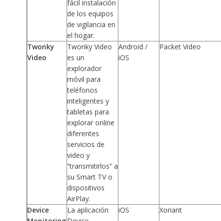
fácil instalación
de los equipos
de vigilancia en
el hogar.
Twonky
Twonky Video
Android /
Packet Video
Video
es un
iOS
explorador
móvil para
teléfonos
inteligentes y
tabletas para
explorar online
diferentes
servicios de
video y
“transmitirlos” a
su Smart TV o
dispositivos
AirPlay.
Device
La aplicación
iOS
Xoriant
Monitoring
Device