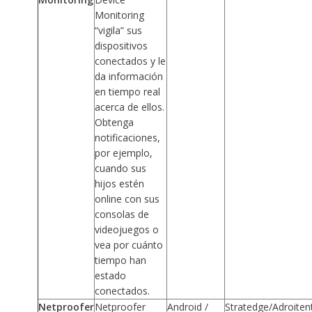
Monitoring
“vigila” sus
dispositivos
conectados y le
da información
en tiempo real
acerca de ellos.
Obtenga
notificaciones,
por ejemplo,
cuando sus
hijos estén
online con sus
consolas de
videojuegos o
vea por cuánto
tiempo han
estado
conectados.
Netproofer
Netproofer
Android /
Stratedge/Adroiten