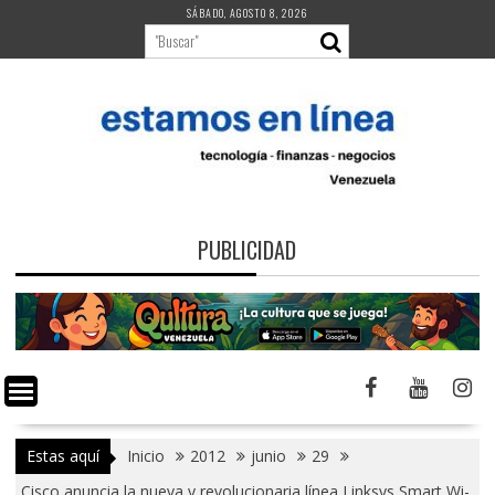
Saltar
SÁBADO, AGOSTO 8, 2026
al
contenido
PUBLICIDAD
Estas aquí
Inicio
2012
junio
29
Cisco anuncia la nueva y revolucionaria línea Linksys Smart Wi-