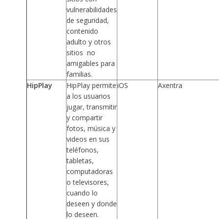
vulnerabilidades
de seguridad,
contenido
adulto y otros
sitios no
amigables para
familias.
HipPlay
HipPlay permite
iOS
Axentra
a los usuarios
jugar, transmitir
y compartir
fotos, música y
videos en sus
teléfonos,
tabletas,
computadoras
o televisores,
cuando lo
deseen y donde
lo deseen.