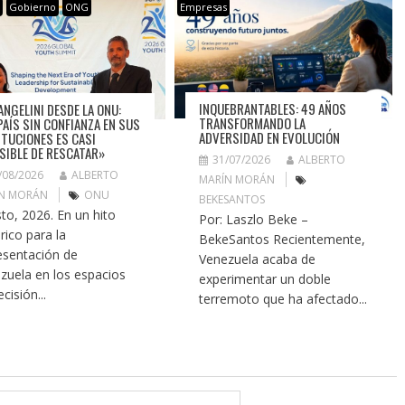
s
Gobierno
ONG
Empresas
INQUEBRANTABLES: 49 AÑOS
ANGELINI DESDE LA ONU:
TRANSFORMANDO LA
PAÍS SIN CONFIANZA EN SUS
ADVERSIDAD EN EVOLUCIÓN
ITUCIONES ES CASI
SIBLE DE RESCATAR»
31/07/2026
ALBERTO
/08/2026
ALBERTO
MARÍN MORÁN
N MORÁN
ONU
BEKESANTOS
to, 2026. En un hito
Por: Laszlo Beke –
rico para la
BekeSantos Recientemente,
esentación de
Venezuela acaba de
zuela en los espacios
experimentar un doble
cisión...
terremoto que ha afectado...