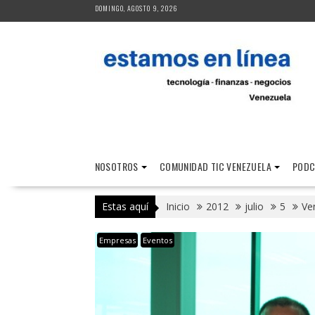
Saltar
DOMINGO, AGOSTO 9, 2026
al
contenido
NOSOTROS
COMUNIDAD TIC VENEZUELA
PODC
Estas aquí
Inicio
2012
julio
5
Ve
Empresas
Eventos