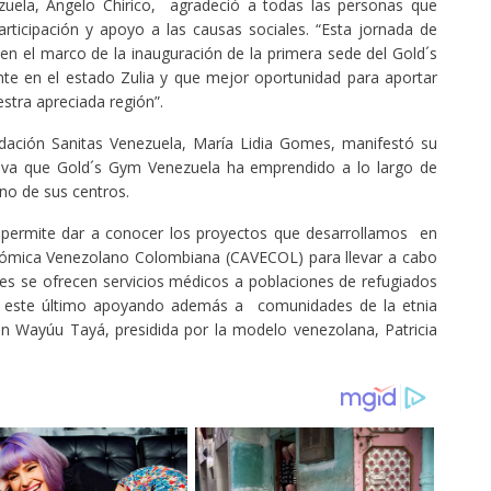
uela, Ángelo Chirico, agradeció a todas las personas que
participación y apoyo a las causas sociales. “Esta jornada de
 en el marco de la inauguración de la primera sede del Gold´s
ente en el estado Zulia y que mejor oportunidad para aportar
stra apreciada región”.
dación Sanitas Venezuela, María Lidia Gomes, manifestó su
tiva que Gold´s Gym Venezuela ha emprendido a lo largo de
no de sus centros.
os permite dar a conocer los proyectos que desarrollamos en
nómica Venezolano Colombiana (CAVECOL) para llevar a cabo
les se ofrecen servicios médicos a poblaciones de refugiados
a, este último apoyando además a comunidades de la etnia
 Wayúu Tayá, presidida por la modelo venezolana, Patricia