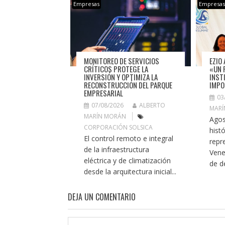
Empresas
Empresa
MONITOREO DE SERVICIOS
EZIO 
CRÍTICOS PROTEGE LA
«UN 
INVERSIÓN Y OPTIMIZA LA
INST
RECONSTRUCCIÓN DEL PARQUE
IMPO
EMPRESARIAL
03
07/08/2026
ALBERTO
MARÍ
MARÍN MORÁN
Agos
CORPORACIÓN SOLSICA
histó
El control remoto e integral
repr
de la infraestructura
Vene
eléctrica y de climatización
de de
desde la arquitectura inicial...
DEJA UN COMENTARIO