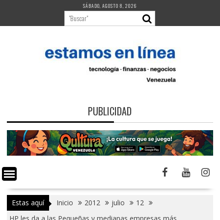
Saltar
SÁBADO, AGOSTO 8, 2026
al
contenido
PUBLICIDAD
Estas aquí
Inicio
2012
julio
12
HP les da a las Pequeñas y medianas empresas más