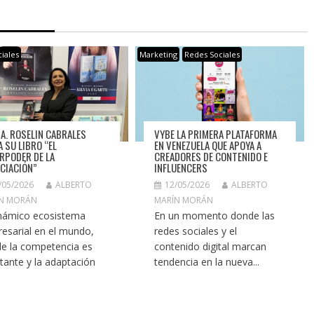
iales
Marketing
Redes Sociales
RA. ROSELIN CABRALES
VYBE LA PRIMERA PLATAFORMA
A SU LIBRO “EL
EN VENEZUELA QUE APOYA A
RPODER DE LA
CREADORES DE CONTENIDO E
CIACIÓN”
INFLUENCERS
/05/2026
ALBERTO
12/05/2026
ALBERTO
N MORÁN
MARÍN MORÁN
inámico ecosistema
En un momento donde las
esarial en el mundo,
redes sociales y el
e la competencia es
contenido digital marcan
tante y la adaptación
tendencia en la nueva...