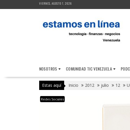
Saltar
VIERNES, AGOSTO 7, 2026
al
contenido
NOSOTROS
COMUNIDAD TIC VENEZUELA
PODC
Estas aquí
Inicio
2012
julio
12
U
Redes Sociales