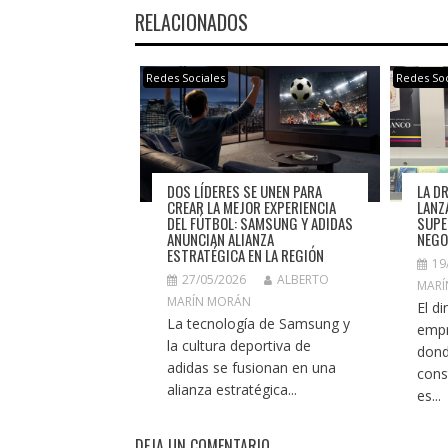
RELACIONADOS
Redes Sociales
Redes Soc
LA D
DOS LÍDERES SE UNEN PARA
LANZ
CREAR LA MEJOR EXPERIENCIA
SUPE
DEL FÚTBOL: SAMSUNG Y ADIDAS
NEGO
ANUNCIAN ALIANZA
ESTRATÉGICA EN LA REGIÓN
19
27/05/2026
ALBERTO
MARÍ
MARÍN MORÁN
El d
La tecnología de Samsung y
empr
la cultura deportiva de
dond
adidas se fusionan en una
cons
alianza estratégica...
es...
DEJA UN COMENTARIO