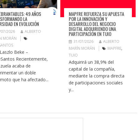
EBRANTABLES: 49 AÑOS
MAPFRE REFUERZA SU APUESTA
SFORMANDO LA
POR LA INNOVACIÓN Y
RSIDAD EN EVOLUCIÓN
DESARROLLO DEL NEGOCIO
DIGITAL ADQUIRIENDO UNA
/07/2026
ALBERTO
PARTICIPACIÓN EN TUIO
N MORÁN
31/07/2026
ALBERTO
SANTOS
MARÍN MORÁN
MAPFRE
,
 Laszlo Beke –
TUIO
Santos Recientemente,
Adquirirá un 38,9% del
zuela acaba de
capital de la compañía,
rimentar un doble
mediante la compra directa
emoto que ha afectado...
de participaciones sociales
y...